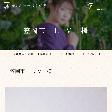
笠岡市 I．M 様
広島県福山の振袖は優美苑 きものにじいろ
お客様フォト
笠岡市 I．M 様
笠岡市 I．M 様