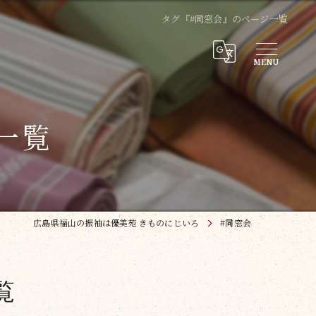
タグ『#同窓会』のページ一覧
一覧
広島県福山の振袖は優美苑 きものにじいろ
#同窓会
覧