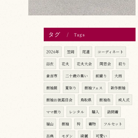
タグ
Tags
2026年
笠岡
尾道
コーディネート
浴衣
花火
花火大会
同窓会
絞り
倉吉市
二十歳の集い
前撮り
大雨
振袖展
夏祭り
振袖フェス
新作振袖
振袖お披露目会
鳥取県
振袖色
成人式
ママ振り
レンタル
購入
訪問着
福山
振袖
袴
着物
フルセット
古典
モダン
綺麗
可愛い