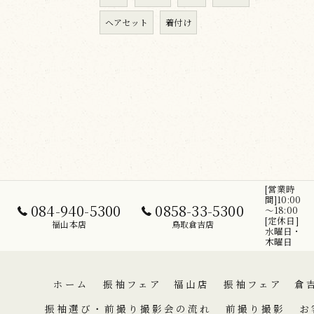
ヘアセット
着付け
[営業時
間]10:00
084-940-5300
0858-33-5300
～18:00
[定休日]
福山本店
鳥取倉吉店
水曜日・
木曜日
ホーム
振袖フェア 福山店
振袖フェア 倉
振袖選び・前撮り撮影会の流れ
前撮り撮影
お