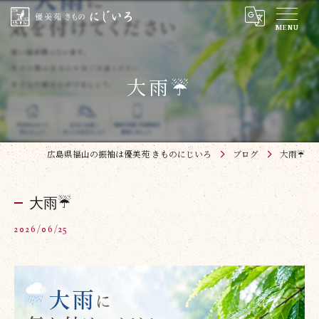
大雨☔
広島県福山の振袖は優美苑 きものにじいろ
ブログ
大雨☔
大雨☔
2026/06/25