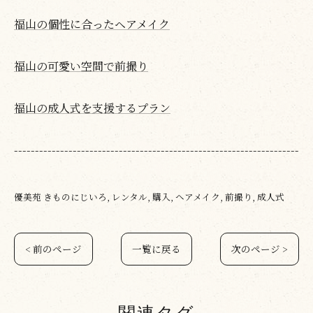
福山の個性に合ったヘアメイク
福山の可愛い空間で前撮り
福山の成人式を支援するプラン
--------------------------------------------------------------------
優美苑 きものにじいろ
レンタル
購入
ヘアメイク
前撮り
成人式
< 前のページ
一覧に戻る
次のページ >