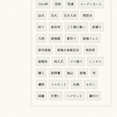
2026年
笠岡
尾道
コーディネート
浴衣
花火
花火大会
同窓会
絞り
倉吉市
二十歳の集い
前撮り
大雨
振袖展
夏祭り
振袖フェス
新作振袖
振袖お披露目会
鳥取県
振袖色
成人式
ママ振り
レンタル
購入
訪問着
福山
振袖
袴
着物
フルセット
古典
モダン
綺麗
可愛い
ヘアセット
着付け