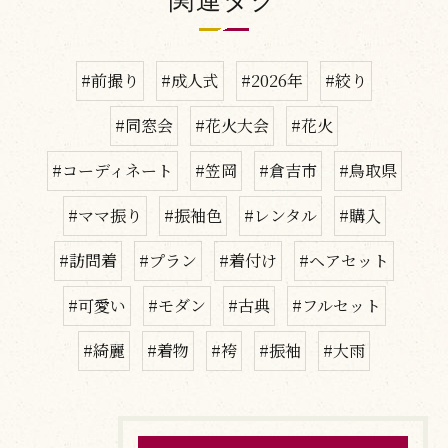
関連タグ
#前撮り
#成人式
#2026年
#絞り
#同窓会
#花火大会
#花火
#コーディネート
#笠岡
#倉吉市
#鳥取県
#ママ振り
#振袖色
#レンタル
#購入
#訪問着
#プラン
#着付け
#ヘアセット
#可愛い
#モダン
#古典
#フルセット
#綺麗
#着物
#袴
#振袖
#大雨