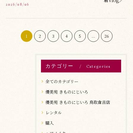
2026/08/06
1
2
3
4
5
...
26
カテゴリー
Categories
全てのカテゴリー
優美苑 きものにじいろ
優美苑 きものにじいろ 鳥取倉吉店
レンタル
購入