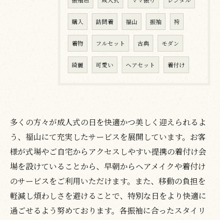
振袖色
成人式
ママ振り
レンタル
購入
訪問着
福山
振袖
袴
着物
フルセット
古典
モダン
綺麗
可愛い
ヘアセット
着付け
多くの方々が成人式の日を快適かつ美しく迎えられるよ
う、福山にて充実したサービスを展開しています。お客
様が式場やご自宅からアクセスしやすい提携の着付け会
場を設けていることから、早朝からヘアメイクや着付け
のサービスをご利用いただけます。また、移動の負担を
軽減し煩わしさを避けることで、特別な日をより快適に
過ごせるよう努めております。各振袖に合ったスタイリ