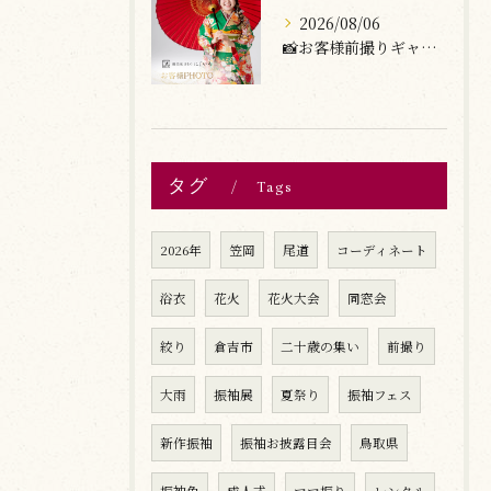
2026/08/06
📸お客様前撮りギャラリー
タグ
Tags
2026年
笠岡
尾道
コーディネート
浴衣
花火
花火大会
同窓会
絞り
倉吉市
二十歳の集い
前撮り
大雨
振袖展
夏祭り
振袖フェス
新作振袖
振袖お披露目会
鳥取県