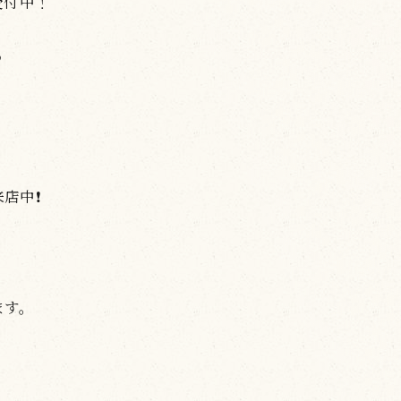
受付中！
♪
中❗️
ます。