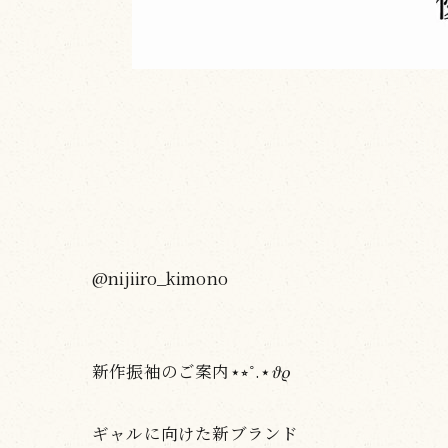
@nijiiro_kimono
新作振袖のご案内⋆⭒˚.⋆𝜗𝜚
ギャルに向けた新ブランド