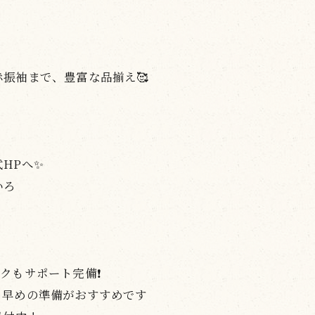
振袖まで、豊富な品揃え🥰
HPへ✨
いろ
もサポート完備❗️
、早めの準備がおすすめです