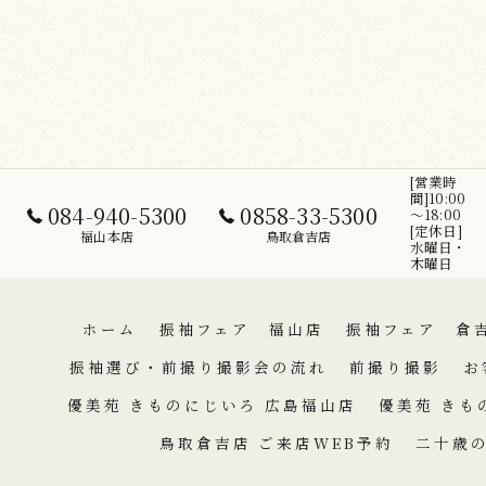
[営業時
間]10:00
084-940-5300
0858-33-5300
～18:00
[定休日]
福山本店
鳥取倉吉店
水曜日・
木曜日
ホーム
振袖フェア 福山店
振袖フェア 倉
振袖選び・前撮り撮影会の流れ
前撮り撮影
お
優美苑 きものにじいろ 広島福山店
優美苑 きも
鳥取倉吉店 ご来店WEB予約
二十歳