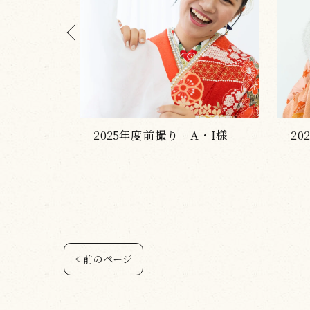
A・I様
2025年度前撮り S・I様
2
< 前のページ