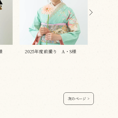
様
2025年度前撮り A・T様
2025
次のページ >