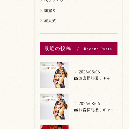
ヘアメイク
前撮り
成人式
最近の投稿
Recent Posts
2026/08/06
📸お客様前撮りギャラリー
2026/08/06
📸お客様前撮りギャラリー