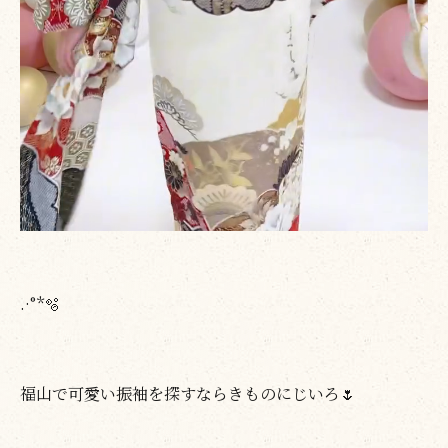
.·°*🫧
福山で可愛い振袖を探すならきものにじいろ🌷