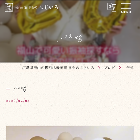
.·°*🫧
広島県福山の振袖は優美苑 きものにじいろ
ブログ
.·°*🫧
.·°*🫧
2026/02/04