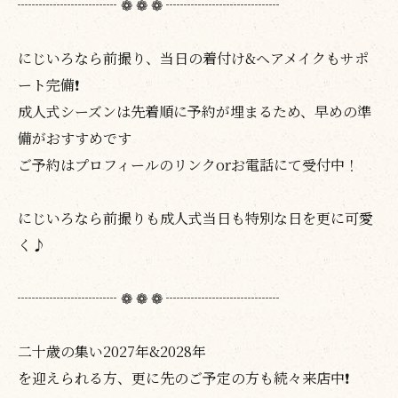
┈┈┈┈┈┈┈ ❁ ❁ ❁ ┈┈┈┈┈┈┈┈
にじいろなら前撮り、当日の着付け&ヘアメイクもサポ
ート完備❗️
成人式シーズンは先着順に予約が埋まるため、早めの準
備がおすすめです
ご予約はプロフィールのリンクorお電話にて受付中！
にじいろなら前撮りも成人式当日も特別な日を更に可愛
く♪
┈┈┈┈┈┈┈ ❁ ❁ ❁ ┈┈┈┈┈┈┈┈
二十歳の集い2027年&2028年
を迎えられる方、更に先のご予定の方も続々来店中❗️