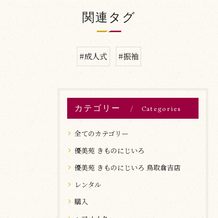
関連タグ
#成人式
#振袖
カテゴリー
Categories
全てのカテゴリー
優美苑 きものにじいろ
優美苑 きものにじいろ 鳥取倉吉店
レンタル
購入