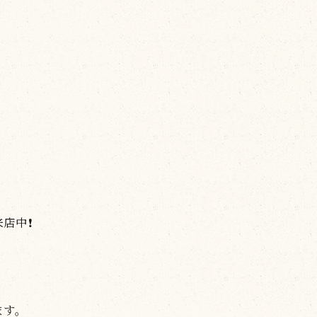
中❗️
ます。