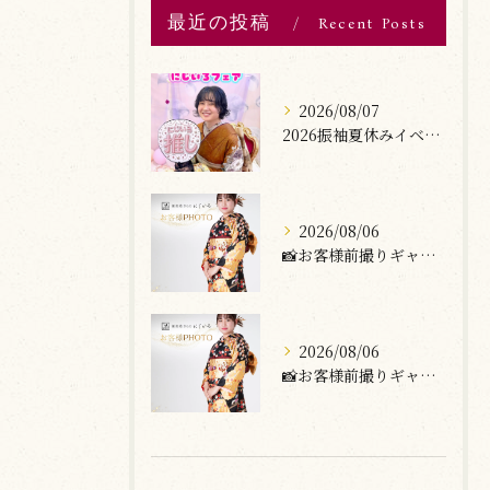
最近の投稿
Recent Posts
2026/08/07
2026振袖夏休みイベント開催🌺🐠
2026/08/06
📸お客様前撮りギャラリー
2026/08/06
📸お客様前撮りギャラリー