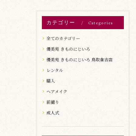
カテゴリー
Categories
全てのカテゴリー
優美苑 きものにじいろ
優美苑 きものにじいろ 鳥取倉吉店
レンタル
購入
ヘアメイク
前撮り
成人式