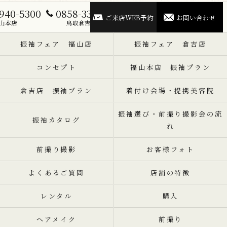
940-5300
0858-33-5300
ご来店WEB予約
お問い合わせ
山本店
鳥取倉吉店
振袖フェア 福山店
振袖フェア 倉吉店
コンセプト
福山本店 振袖プラン
倉吉店 振袖プラン
着付け会場・提携美容院
振袖選び・前撮り撮影会の流
振袖カタログ
れ
前撮り撮影
お客様フォト
よくあるご質問
店舗の特徴
レンタル
購入
ヘアメイク
前撮り