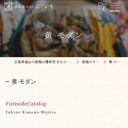
黄-モダン
広島県福山の振袖は優美苑 きものにじいろ
振袖カタログ
黄-モダン
黄-モダン
FurisodeCatalog
Yubine Kimono Nijiiro