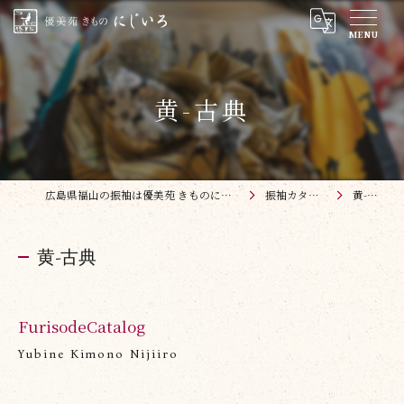
黄-古典
広島県福山の振袖は優美苑 きものにじいろ
振袖カタログ
黄-古典
黄-古典
FurisodeCatalog
Yubine Kimono Nijiiro