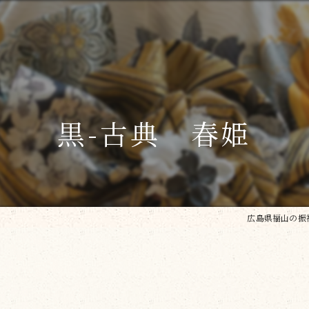
黒-古典 春姫
広島県福山の振