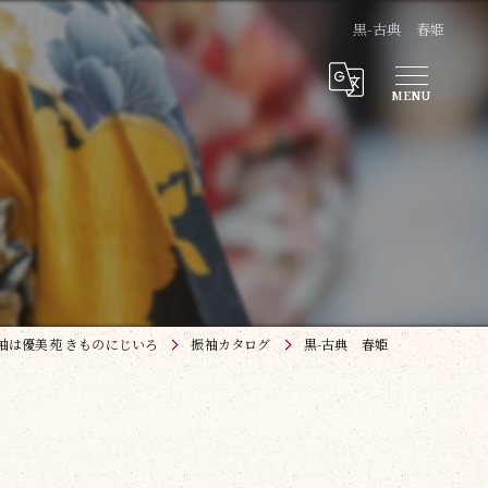
黒-古典 春姫
袖は優美苑 きものにじいろ
振袖カタログ
黒-古典 春姫