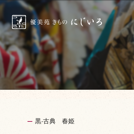
黒-古典 春姫