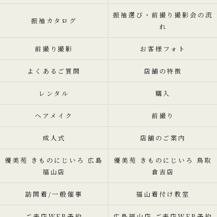
振袖選び・前撮り撮影会の流
振袖カタログ
れ
前撮り撮影
お客様フォト
よくあるご質問
店舗の特徴
レンタル
購入
ヘアメイク
前撮り
成人式
店舗のご案内
優美苑 きものにじいろ 広島
優美苑 きものにじいろ 鳥取
福山店
倉吉店
訪問着/一般催事
福山着付け教室
ご来店WEB予約
広島福山店 ご来店WEB予約