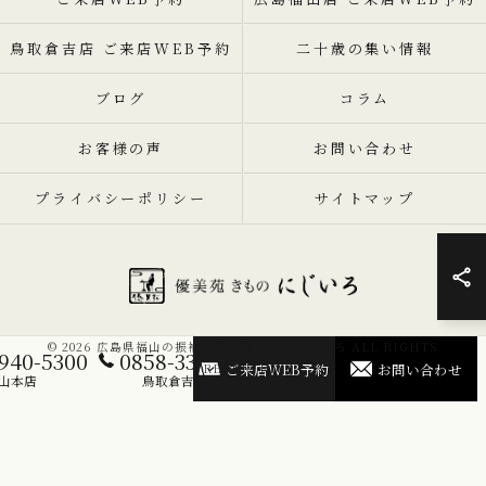
鳥取倉吉店 ご来店WEB予約
二十歳の集い情報
ブログ
コラム
お客様の声
お問い合わせ
プライバシーポリシー
サイトマップ
© 2026 広島県福山の振袖は優美苑 きものにじいろ ALL RIGHTS
940-5300
0858-33-5300
ご来店WEB予約
お問い合わせ
RESERVED.
山本店
鳥取倉吉店