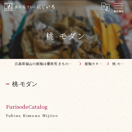
桃-モダン
広島県福山の振袖は優美苑 きものにじいろ
振袖カタログ
桃-モダン
桃-モダン
FurisodeCatalog
Yubine Kimono Nijiiro