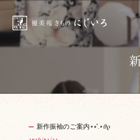
新
新作振袖のご案内⋆⭒˚.⋆𝜗𝜚
2026/03/23