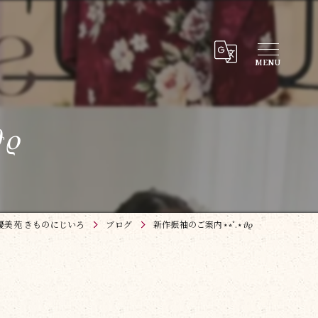
𝜚
優美苑 きものにじいろ
ブログ
新作振袖のご案内⋆⭒˚.⋆𝜗𝜚