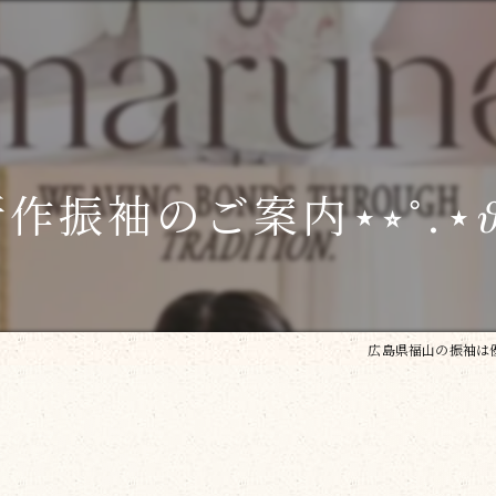
作振袖のご案内⋆⭒˚.⋆𝜗
広島県福山の振袖は