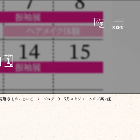
️
美苑 きものにじいろ
ブログ
3月スケジュールのご案内🗓️