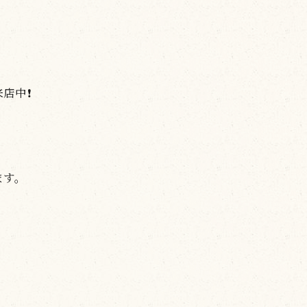
中❗️
ます。