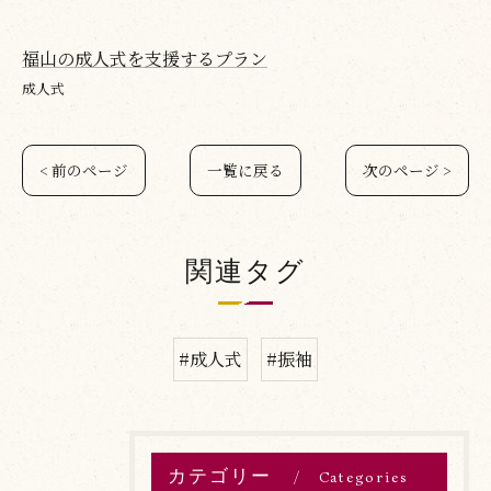
福山の成人式を支援するプラン
成人式
< 前のページ
一覧に戻る
次のページ >
関連タグ
#成人式
#振袖
カテゴリー
Categories