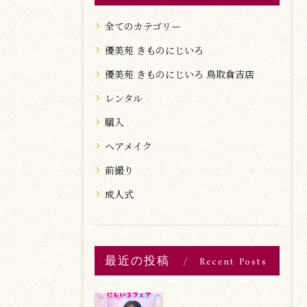
全てのカテゴリー
優美苑 きものにじいろ
優美苑 きものにじいろ 鳥取倉吉店
レンタル
購入
ヘアメイク
前撮り
成人式
最近の投稿
Recent Posts