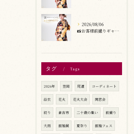
2026/08/06
📸お客様前撮りギャラリー
タグ
Tags
2026年
笠岡
尾道
コーディネート
浴衣
花火
花火大会
同窓会
絞り
倉吉市
二十歳の集い
前撮り
大雨
振袖展
夏祭り
振袖フェス