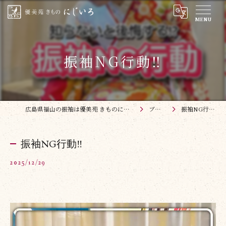
振袖NG行動‼️
広島県福山の振袖は優美苑 きものにじいろ
ブログ
振袖NG行動‼️
振袖NG行動‼️
2025/12/29