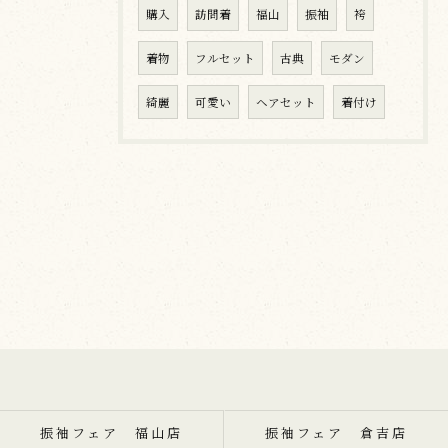
購入
訪問着
福山
振袖
袴
着物
フルセット
古典
モダン
綺麗
可愛い
ヘアセット
着付け
振袖フェア 福山店
振袖フェア 倉吉店