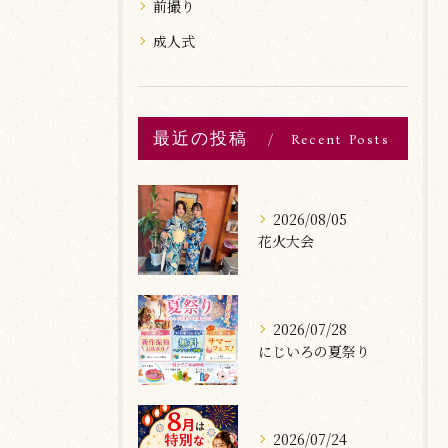
前撮り
成人式
最近の投稿
Recent Posts
2026/08/05
花火大会
2026/07/28
にじいろの夏祭り
2026/07/24