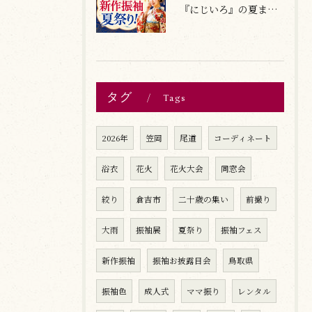
『にじいろ』の夏まつり
タグ
Tags
2026年
笠岡
尾道
コーディネート
浴衣
花火
花火大会
同窓会
絞り
倉吉市
二十歳の集い
前撮り
大雨
振袖展
夏祭り
振袖フェス
新作振袖
振袖お披露目会
鳥取県
振袖色
成人式
ママ振り
レンタル