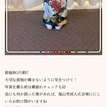
振袖NG行動‼️
大切な振袖が痛まないように気をつけて！
写真を撮る前は着崩れチェックも☑️
他にも何か困った事があれば、福山市成人式会場ににじ
いろお助け隊がいます👍