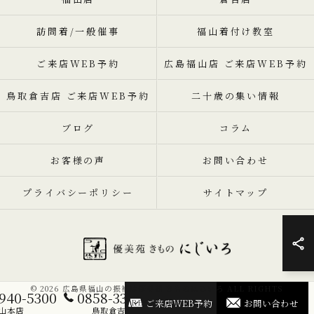
訪問着/一般催事
福山着付け教室
ご来店WEB予約
広島福山店 ご来店WEB予約
鳥取倉吉店 ご来店WEB予約
二十歳の集い情報
ブログ
コラム
お客様の声
お問い合わせ
プライバシーポリシー
サイトマップ
© 2026 広島県福山の振袖は優美苑 きものにじいろ ALL RIGHTS
940-5300
0858-33-5300
ご来店WEB予約
お問い合わせ
RESERVED.
山本店
鳥取倉吉店