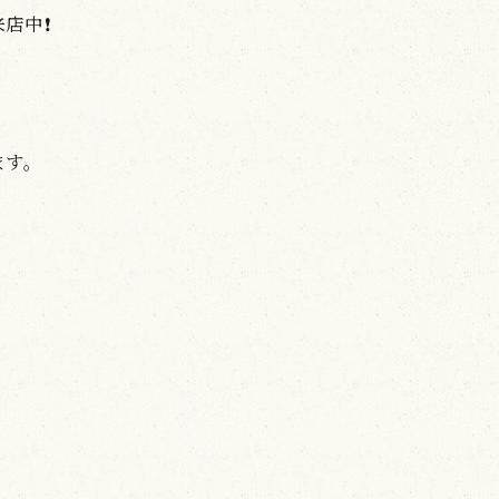
中❗️
ます。