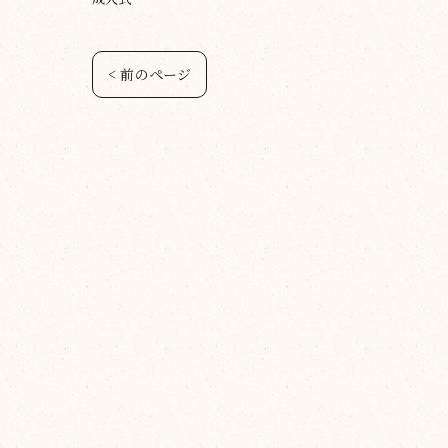
< 前のページ