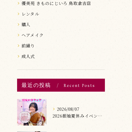
優美苑 きものにじいろ 鳥取倉吉店
レンタル
購入
ヘアメイク
前撮り
成人式
最近の投稿
Recent Posts
2026/08/07
2026振袖夏休みイベント開催🌺🐠