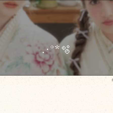
.·°*🫧