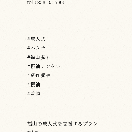
tel:0858-33-5300
===================
#成人式
#ハタチ
#福山振袖
#振袖レンタル
#新作振袖
#振袖
#着物
福山の成人式を支援するプラン
成人式