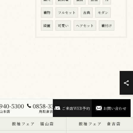
着物
フルセット
古典
モダン
綺麗
可愛い
ヘアセット
着付け
940-5300
0858-33-5300
ご来店WEB予約
お問い合わせ
山本店
鳥取倉吉店
振袖フェア 福山店
振袖フェア 倉吉店