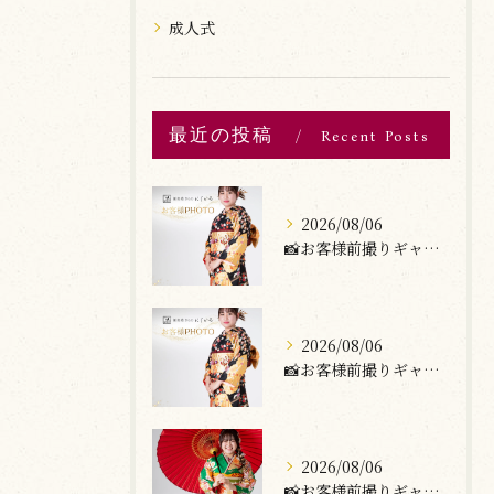
成人式
最近の投稿
Recent Posts
2026/08/06
📸お客様前撮りギャラリー
2026/08/06
📸お客様前撮りギャラリー
2026/08/06
📸お客様前撮りギャラリー