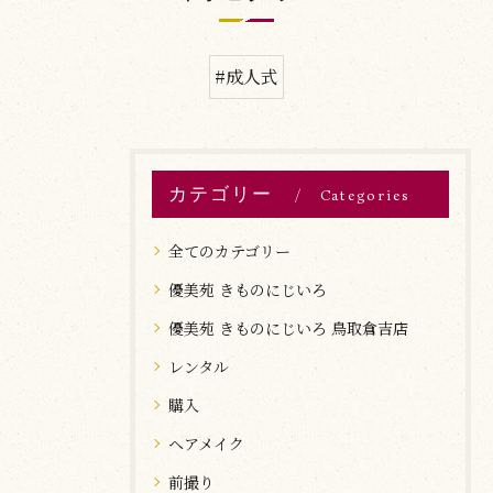
#成人式
カテゴリー
Categories
全てのカテゴリー
優美苑 きものにじいろ
優美苑 きものにじいろ 鳥取倉吉店
レンタル
購入
ヘアメイク
前撮り