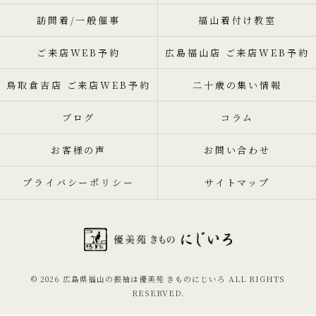
訪問着/一般催事
福山着付け教室
ご来店WEB予約
広島福山店 ご来店WEB予約
鳥取倉吉店 ご来店WEB予約
二十歳の集い情報
ブログ
コラム
お客様の声
お問い合わせ
プライバシーポリシー
サイトマップ
© 2026 広島県福山の振袖は優美苑 きものにじいろ ALL RIGHTS
RESERVED.