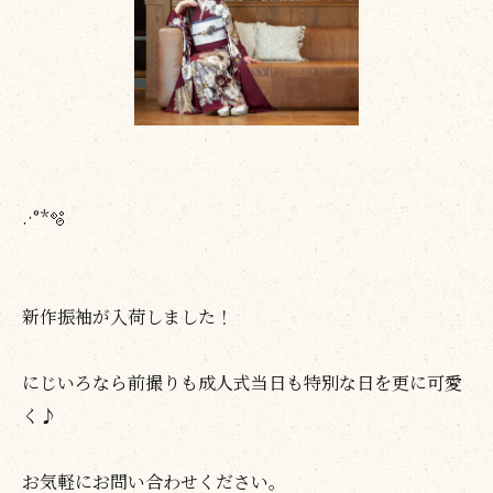
.·°*🫧
新作振袖が入荷しました！
にじいろなら前撮りも成人式当日も特別な日を更に可愛
く♪
お気軽にお問い合わせください。