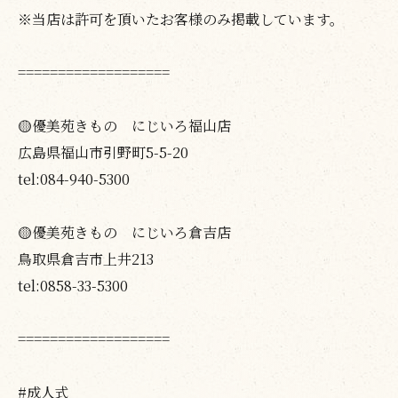
※当店は許可を頂いたお客様のみ掲載しています。
===================
🟡優美苑きもの にじいろ福山店
広島県福山市引野町5-5-20
tel:084-940-5300
🟡優美苑きもの にじいろ倉吉店
鳥取県倉吉市上井213
tel:0858-33-5300
===================
#成人式