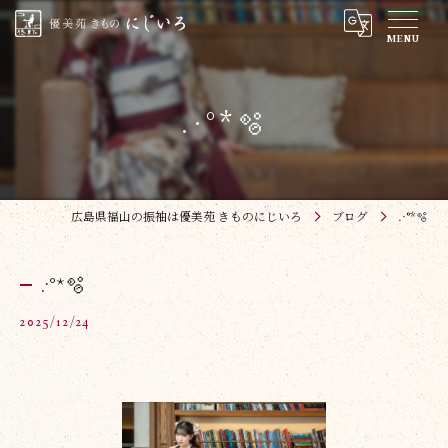
.·°*🫧
広島県福山の振袖は優美苑 きものにじいろ
ブログ
.·°*🫧
.·°*🫧
2025/12/24