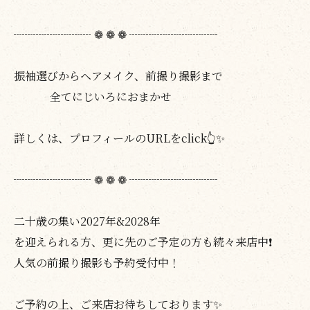
┈┈┈┈┈┈┈ ❁ ❁ ❁ ┈┈┈┈┈┈┈┈
振袖選びからヘアメイク、前撮り撮影まで
全てにじいろにおまかせ
詳しくは、プロフィールのURLをclick👆✨
┈┈┈┈┈┈┈ ❁ ❁ ❁ ┈┈┈┈┈┈┈┈
二十歳の集い2027年&2028年
を迎えられる方、更に先のご予定の方も続々来店中❗️
人気の前撮り撮影も予約受付中！
ご予約の上、ご来店お待ちしております✨