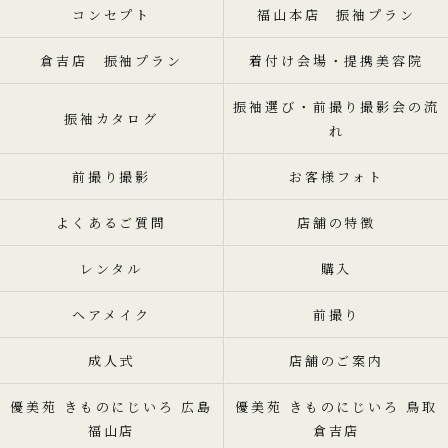
コンセプト
福山本店 振袖プラン
倉吉店 振袖プラン
着付け会場・提携美容院
振袖選び・前撮り撮影会の流
振袖カタログ
れ
前撮り撮影
お客様フォト
よくあるご質問
店舗の特徴
レンタル
購入
ヘアメイク
前撮り
成人式
店舗のご案内
優美苑 きものにじいろ 広島
優美苑 きものにじいろ 鳥取
福山店
倉吉店