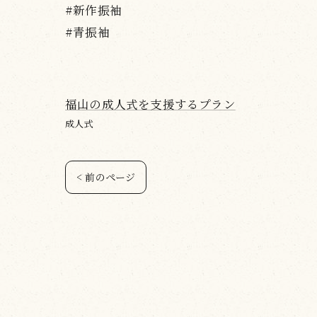
#新作振袖
#青振袖
福山の成人式を支援するプラン
成人式
< 前のページ