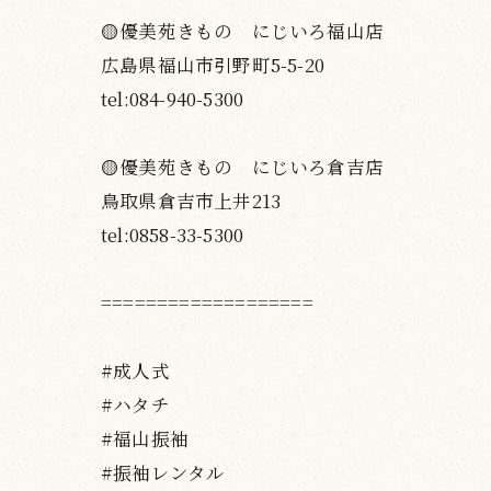
🟡優美苑きもの にじいろ福山店
広島県福山市引野町5-5-20
tel:084-940-5300
🟡優美苑きもの にじいろ倉吉店
鳥取県倉吉市上井213
tel:0858-33-5300
===================
#成人式
#ハタチ
#福山振袖
#振袖レンタル