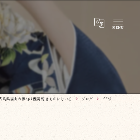
広島県福山の振袖は優美苑 きものにじいろ
ブログ
.·°*🫧