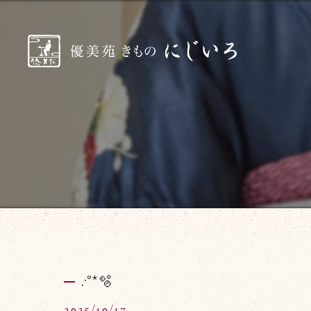
.·°*🫧
2025/10/17