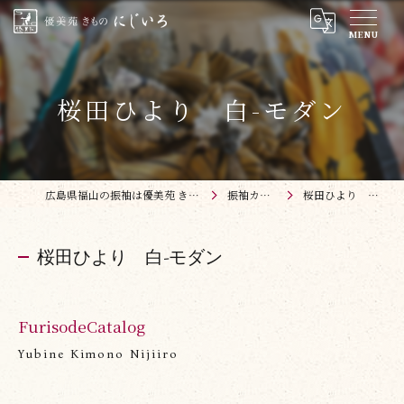
桜田ひより 白-モダン
広島県福山の振袖は優美苑 きものにじいろ
振袖カタログ
桜田ひより 白-モダン
桜田ひより 白-モダン
FurisodeCatalog
Yubine Kimono Nijiiro