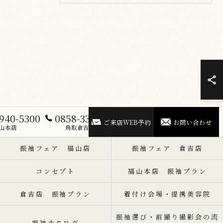
940-5300
0858-33-5300
ご来店WEB予約
お問い合わせ
山本店
鳥取倉吉店
振袖フェア 福山店
振袖フェア 倉吉店
コンセプト
福山本店 振袖プラン
倉吉店 振袖プラン
着付け会場・提携美容院
振袖選び・前撮り撮影会の流
振袖カタログ