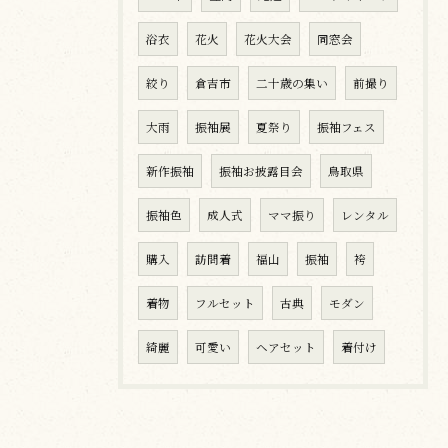
浴衣
花火
花火大会
同窓会
絞り
倉吉市
二十歳の集い
前撮り
大雨
振袖展
夏祭り
振袖フェス
新作振袖
振袖お披露目会
鳥取県
振袖色
成人式
ママ振り
レンタル
購入
訪問着
福山
振袖
袴
着物
フルセット
古典
モダン
綺麗
可愛い
ヘアセット
着付け