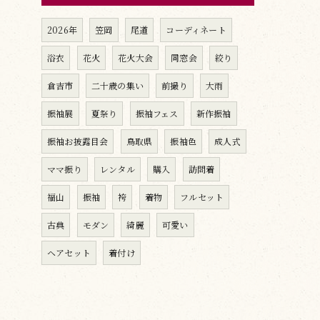
2026年
笠岡
尾道
コーディネート
浴衣
花火
花火大会
同窓会
絞り
倉吉市
二十歳の集い
前撮り
大雨
振袖展
夏祭り
振袖フェス
新作振袖
振袖お披露目会
鳥取県
振袖色
成人式
ママ振り
レンタル
購入
訪問着
福山
振袖
袴
着物
フルセット
古典
モダン
綺麗
可愛い
ヘアセット
着付け